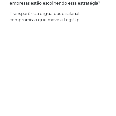
empresas estão escolhendo essa estratégia?
Transparência e igualdade salarial:
compromisso que move a LogsUp
´
Somos diferentes porque nossa motivação vai além de
atender: é entregar excelência em cada detalhe. O DNA da
LogsUp é construído sobre mais de 30 anos de experiência
prática em toda a cadeia logística, o que nos permite
compreender profundamente os desafios e as
oportunidades de cada operação.