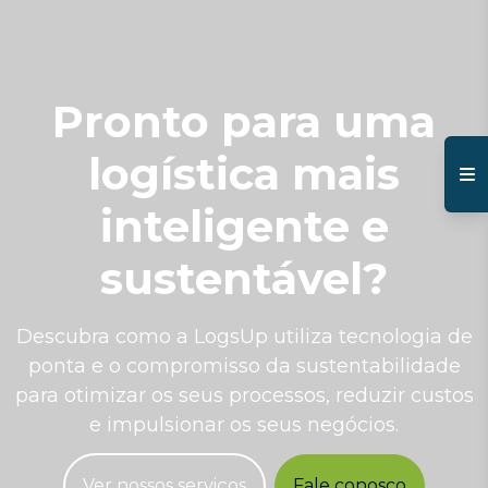
Pronto para uma
logística mais
inteligente e
sustentável?
Descubra como a LogsUp utiliza tecnologia de
ponta e o compromisso da sustentabilidade
para otimizar os seus processos, reduzir custos
e impulsionar os seus negócios.
Ver nossos serviços
Fale conosco