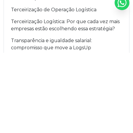
Terceirização de Operação Logística
Terceirização Logística: Por que cada vez mais
empresas estão escolhendo essa estratégia?
Transparência e igualdade salarial:
compromisso que move a LogsUp
´
Somos diferentes porque nossa motivação vai além de
atender: é entregar excelência em cada detalhe. O DNA da
LogsUp é construído sobre mais de 30 anos de experiência
prática em toda a cadeia logística, o que nos permite
compreender profundamente os desafios e as