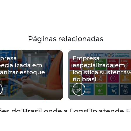
Páginas relacionadas
presa
Empresa
ecializada em
especializada em
anizar estoque
logística sustentáv
no brasil
iões do Brasil onde a LogsUp atende
inventário de estoque: