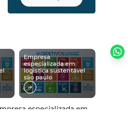
Empresa estoque produtos
Empresa giro de estoque
Empresa que faz auditoria
Empresa que faz inventário de estoque
Empresa
Empresa terceirizada de entregas
especializada em
el
logistica sustentável
Empresas de almoxarifado e logística
são paulo
Empresas de auditoria de qualidade
Empresas de auditoria logística
 Empresa especializada em
Empresas de intralogística
Empresas de logística automotiva