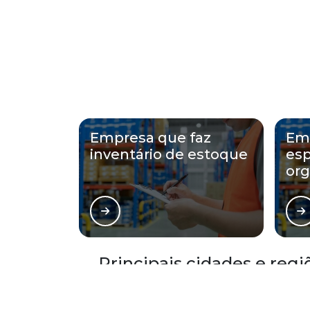
Empresa que faz
Em
inventário de estoque
esp
org
Principais cidades e reg