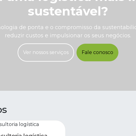
sustentável?
ologia de ponta e o compromisso da sustentabilid
reduzir custos e impulsionar os seus negócios.
Ver nossos serviços
Fale conosco
os
sultoria logística