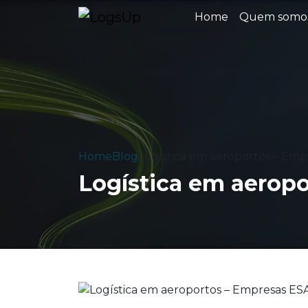
Home
Quem somo
Home
Blog
Logística em aeroportos – Em
Logística em aerop