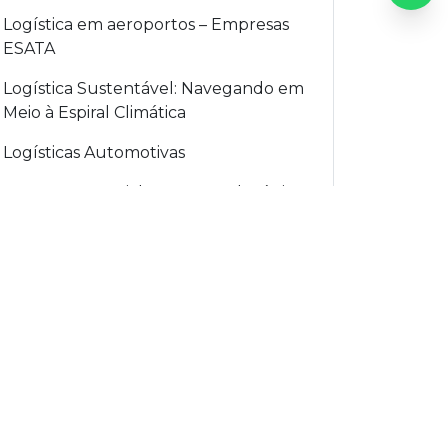
Logística em aeroportos – Empresas
ESATA
Logística Sustentável: Navegando em
Meio à Espiral Climática
Logísticas Automotivas
LogsUp: Essencial para a Intralogística
da Sua Empresa
Maximizando Eficiência Logística com
a Parceria Certa
Na Mídia
O Futuro da Logística: Tecnologia,
Automação e Eficiência Operacional
Otimizando a Logística do Ponto de